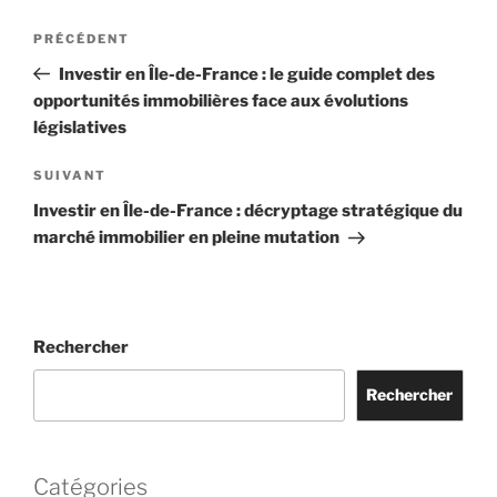
Navigation
Article
PRÉCÉDENT
de
précédent
Investir en Île-de-France : le guide complet des
l’article
opportunités immobilières face aux évolutions
législatives
Article
SUIVANT
suivant
Investir en Île-de-France : décryptage stratégique du
marché immobilier en pleine mutation
Rechercher
Rechercher
Catégories