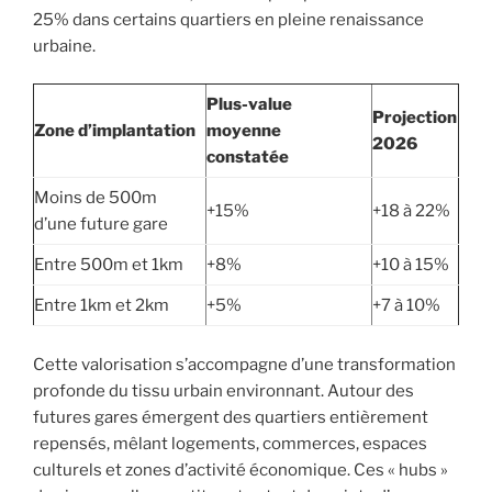
25% dans certains quartiers en pleine renaissance
urbaine.
Plus-value
Projection
Zone d’implantation
moyenne
2026
constatée
Moins de 500m
+15%
+18 à 22%
d’une future gare
Entre 500m et 1km
+8%
+10 à 15%
Entre 1km et 2km
+5%
+7 à 10%
Cette valorisation s’accompagne d’une transformation
profonde du tissu urbain environnant. Autour des
futures gares émergent des quartiers entièrement
repensés, mêlant logements, commerces, espaces
culturels et zones d’activité économique. Ces « hubs »