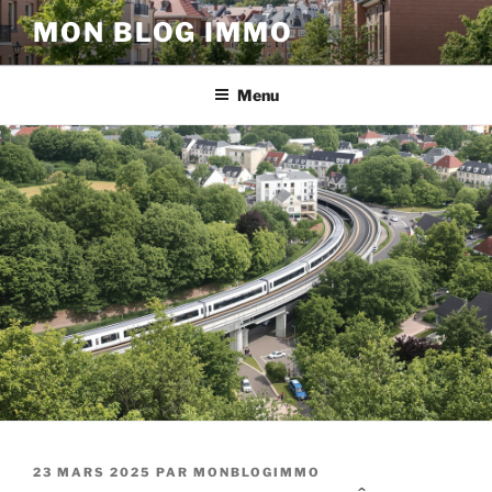
Aller
MON BLOG IMMO
au
contenu
principal
Menu
PUBLIÉ
23 MARS 2025
PAR
MONBLOGIMMO
LE