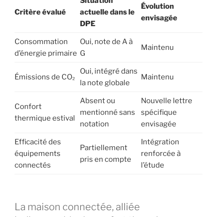
Situation
Évolution
Critère évalué
actuelle dans le
envisagée
DPE
Consommation
Oui, note de A à
Maintenu
d’énergie primaire
G
Oui, intégré dans
Émissions de CO₂
Maintenu
la note globale
Absent ou
Nouvelle lettre
Confort
mentionné sans
spécifique
thermique estival
notation
envisagée
Efficacité des
Intégration
Partiellement
équipements
renforcée à
pris en compte
connectés
l’étude
La maison connectée, alliée