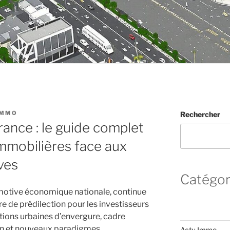
IMMO
Rechercher
France : le guide complet
mmobilières face aux
ives
Catégor
omotive économique nationale, continue
re de prédilection pour les investisseurs
tions urbaines d’envergure, cadre
ion et nouveaux paradigmes
Actu Immo