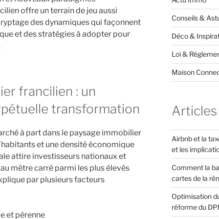
lien offre un terrain de jeu aussi
Conseils & Ast
ryptage des dynamiques qui façonnent
ue et des stratégies à adopter pour
Déco & Inspira
.
Loi & Réglemen
Maison Conne
r francilien : un
pétuelle transformation
Articles
arché à part dans le paysage immobilier
Airbnb et la ta
 d’habitants et une densité économique
et les implicati
ale attire investisseurs nationaux et
Comment la ba
 au mètre carré parmi les plus élevés
cartes de la ré
explique par plusieurs facteurs
Optimisation du
réforme du DP
e et pérenne