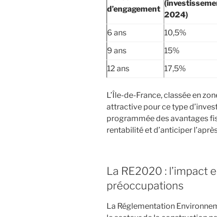
(investissem
d’engagement
2024)
6 ans
10,5%
9 ans
15%
12 ans
17,5%
L’Île-de-France, classée en zon
attractive pour ce type d’inves
programmée des avantages fisc
rentabilité et d’anticiper l’aprè
La RE2020 : l’impact 
préoccupations
La Réglementation Environne