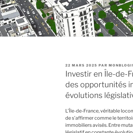
PUBLIÉ
22 MARS 2025
PAR
MONBLOG
LE
Investir en Île-de-
des opportunités i
évolutions législat
L’Île-de-France, véritable loc
de s’affirmer comme le territoi
immobiliers avisés. Entre muta
législatif en constante évolut