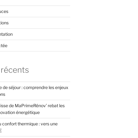
uces
tions
tation
ctée
 récents
xe de séjour : comprendre les enjeux
ons
isse de MaPrimeRénov’ rebat les
novation énergétique
 confort thermique : vers une
E