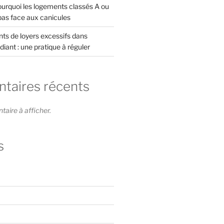
rquoi les logements classés A ou
pas face aux canicules
s de loyers excessifs dans
diant : une pratique à réguler
aires récents
ire à afficher.
s