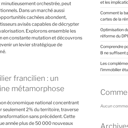
et les implicati
st minutieusement orchestrée, peut
ionnels. Dans un marché aussi
Comment la ba
opportunités cachées abondent,
cartes de la ré
stisseurs avisés capables de décrypter
Optimisation du
valorisation. Explorons ensemble les
réforme du DP
en en constante mutation et découvrons
enir un levier stratégique de
Comprendre pou
mé.
B ne suffisent 
Les complément
l’immobilier étu
er francilien : un
eine métamorphose
Comment
umon économique national concentrant
Aucun commenta
r seulement 2% du territoire, traverse
ransformation sans précédent. Cette
aque année plus de 50 000 nouveaux
Archive