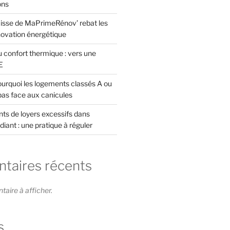
ons
isse de MaPrimeRénov’ rebat les
novation énergétique
 confort thermique : vers une
E
rquoi les logements classés A ou
pas face aux canicules
s de loyers excessifs dans
diant : une pratique à réguler
aires récents
ire à afficher.
s