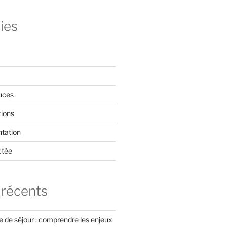
ies
uces
tions
tation
ctée
 récents
xe de séjour : comprendre les enjeux