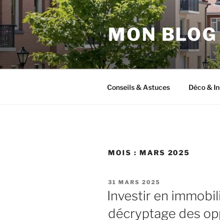
Aller
au
MON BLOG
contenu
principal
Conseils & Astuces
Déco & In
MOIS :
MARS 2025
PUBLIÉ
31 MARS 2025
LE
Investir en immobil
décryptage des op