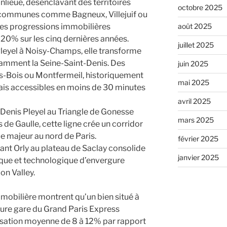
lieue, désenclavant des territoires
octobre 2025
s communes comme Bagneux, Villejuif ou
août 2025
des progressions immobilières
à 20% sur les cinq dernières années.
juillet 2025
Pleyel à Noisy-Champs, elle transforme
otamment la Seine-Saint-Denis. Des
juin 2025
Bois ou Montfermeil, historiquement
mai 2025
is accessibles en moins de 30 minutes
avril 2025
Denis Pleyel au Triangle de Gonesse
mars 2025
 de Gaulle, cette ligne crée un corridor
majeur au nord de Paris.
février 2025
iant Orly au plateau de Saclay consolide
janvier 2025
ique et technologique d’envergure
on Valley.
mmobilière montrent qu’un bien situé à
ure gare du Grand Paris Express
isation moyenne de 8 à 12% par rapport