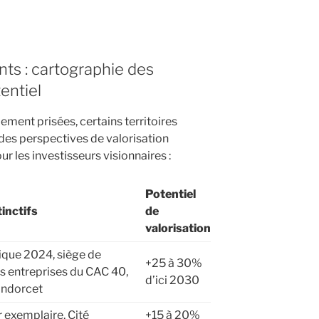
nts : cartographie des
entiel
ement prisées, certains territoires
des perspectives de valorisation
r les investisseurs visionnaires :
Potentiel
inctifs
de
valorisation
ique 2024, siège de
+25 à 30%
 entreprises du CAC 40,
d’ici 2030
ndorcet
 exemplaire, Cité
+15 à 20%