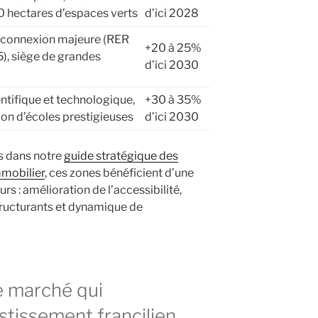
 10 hectares d’espaces verts
d’ici 2028
erconnexion majeure (RER
+20 à 25%
15), siège de grandes
d’ici 2030
entifique et technologique,
+30 à 35%
on d’écoles prestigieuses
d’ici 2030
s dans notre
guide stratégique des
immobilier
, ces zones bénéficient d’une
s : amélioration de l’accessibilité,
ructurants et dynamique de
 marché qui
estissement francilien