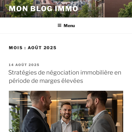
Aller
MON BLOG IMMO
au
contenu
principal
Menu
MOIS :
AOÛT 2025
PUBLIÉ
14 AOÛT 2025
LE
Stratégies de négociation immobilière en
période de marges élevées