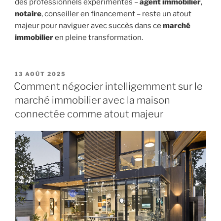
des professionnels expérimentés –
agent immobilier
,
notaire
, conseiller en financement – reste un atout
majeur pour naviguer avec succès dans ce
marché
immobilier
en pleine transformation.
PUBLIÉ
13 AOÛT 2025
LE
Comment négocier intelligemment sur le
marché immobilier avec la maison
connectée comme atout majeur