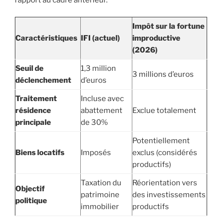
Impôt sur la fortune
Caractéristiques
IFI (actuel)
improductive
(2026)
Seuil de
1,3 million
3 millions d’euros
déclenchement
d’euros
Traitement
Incluse avec
résidence
abattement
Exclue totalement
principale
de 30%
Potentiellement
Biens locatifs
Imposés
exclus (considérés
productifs)
Taxation du
Réorientation vers
Objectif
patrimoine
des investissements
politique
immobilier
productifs