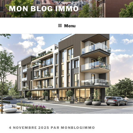
Aller
MON BLOG IMMO
au
contenu
principal
Menu
PUBLIÉ
4 NOVEMBRE 2025
PAR
MONBLOGIMMO
LE