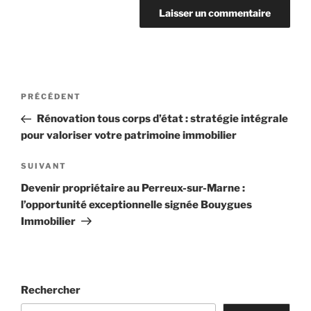
Navigation
Article
PRÉCÉDENT
de
précédent
Rénovation tous corps d’état : stratégie intégrale
l’article
pour valoriser votre patrimoine immobilier
Article
SUIVANT
suivant
Devenir propriétaire au Perreux-sur-Marne :
l’opportunité exceptionnelle signée Bouygues
Immobilier
Rechercher