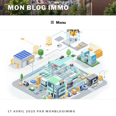
Aller
MON BLOG IMMO
au
contenu
principal
Menu
PUBLIÉ
17 AVRIL 2025
PAR
MONBLOGIMMO
LE