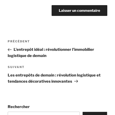
Navigation
Article
PRÉCÉDENT
de
précédent
L’entrepôt idéal : révolutionner l’immobilier
l’article
logistique de demain
Article
SUIVANT
suivant
Les entrepôts de demain : révolution logistique et
tendances décoratives innovantes
Rechercher