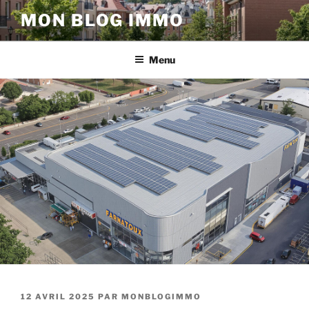
Aller
MON BLOG IMMO
au
contenu
principal
Menu
PUBLIÉ
12 AVRIL 2025
PAR
MONBLOGIMMO
LE