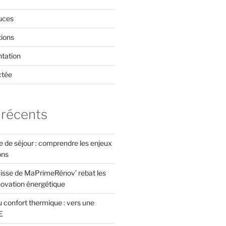
uces
tions
tation
ctée
 récents
xe de séjour : comprendre les enjeux
ons
isse de MaPrimeRénov’ rebat les
novation énergétique
 confort thermique : vers une
E