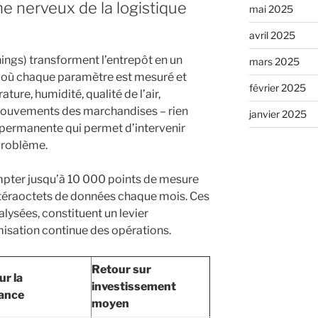
ème nerveux de la logistique
mai 2025
avril 2025
hings) transforment l’entrepôt en un
mars 2025
 où chaque paramètre est mesuré et
février 2025
ure, humidité, qualité de l’air,
ouvements des marchandises – rien
janvier 2025
 permanente qui permet d’intervenir
problème.
pter jusqu’à 10 000 points de mesure
 téraoctets de données chaque mois. Ces
lysées, constituent un levier
misation continue des opérations.
Retour sur
ur la
investissement
ance
moyen