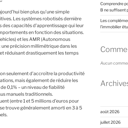
Comprendre pou
B ne suffisent 
jourd’hui bien plus qu’une simple
tives. Les systèmes robotisés dernière
Les complément
 des capacités d’apprentissage qui leur
l’immobilier étu
mportements en fonction des situations.
ehicles) et les AMR (Autonomous
une précision millimétrique dans les
Comment
s et réduisant drastiquement les temps
Aucun commenta
n seulement d’accroître la productivité
ations, mais également de réduire les
Archive
de 0,1% – un niveau de fiabilité
us manuels traditionnels.
ent (entre 1 et 5 millions d’euros pour
 se trouve généralement amorti en 3 à 5
août 2026
els.
juillet 2026