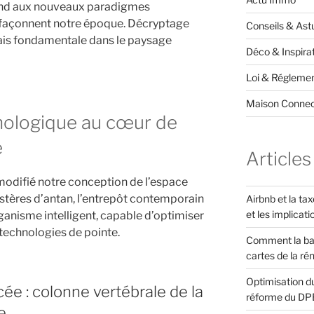
ond aux nouveaux paradigmes
 façonnent notre époque. Décryptage
Conseils & Ast
mais fondamentale dans le paysage
Déco & Inspira
Loi & Réglemen
Maison Conne
nologique au cœur de
e
Articles
modifié notre conception de l’espace
ustères d’antan, l’entrepôt contemporain
Airbnb et la ta
et les implicati
anisme intelligent, capable d’optimiser
technologies de pointe.
Comment la ba
cartes de la ré
Optimisation du
ée : colonne vertébrale de la
réforme du DP
e