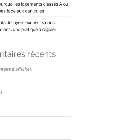
rquoi les logements classés A ou
pas face aux canicules
s de loyers excessifs dans
diant : une pratique à réguler
aires récents
ire à afficher.
s