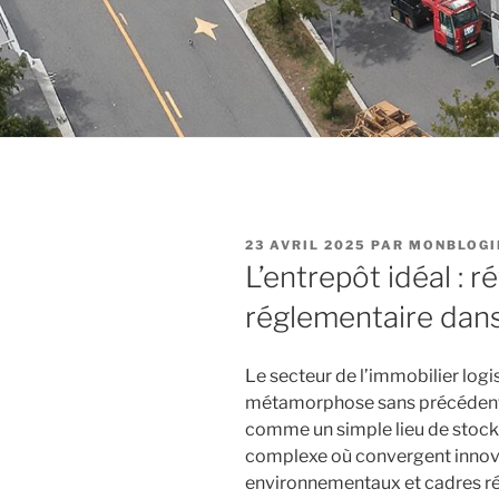
PUBLIÉ
23 AVRIL 2025
PAR
MONBLOG
LE
L’entrepôt idéal : r
réglementaire dans 
Le secteur de l’immobilier log
métamorphose sans précédent. 
comme un simple lieu de sto
complexe où convergent innova
environnementaux et cadres ré