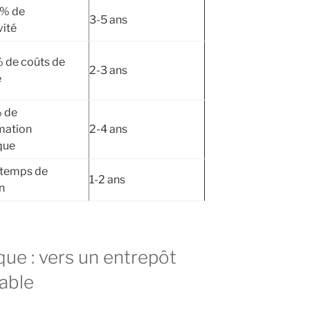
0% de
3-5 ans
vité
% de coûts de
2-3 ans
e
% de
ation
2-4 ans
que
 temps de
1-2 ans
n
que : vers un entrepôt
able