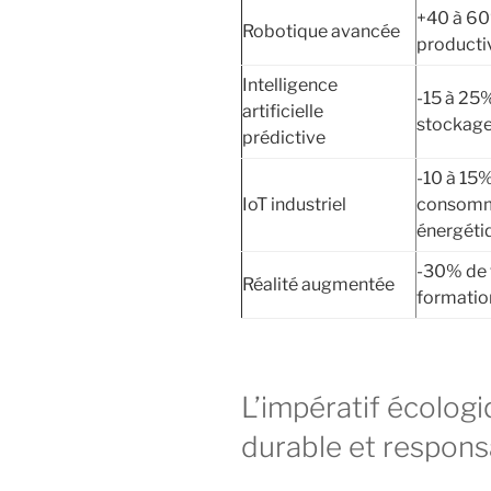
+40 à 6
Robotique avancée
producti
Intelligence
-15 à 25
artificielle
stockag
prédictive
-10 à 15
IoT industriel
consomm
énergéti
-30% de
Réalité augmentée
formatio
L’impératif écologi
durable et respons