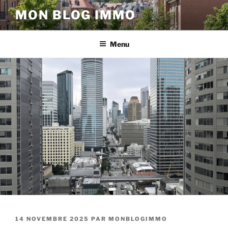
Aller
MON BLOG IMMO
au
contenu
principal
Menu
PUBLIÉ
14 NOVEMBRE 2025
PAR
MONBLOGIMMO
LE