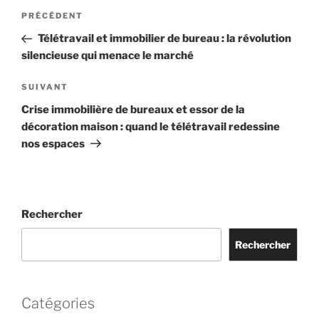
Navigation
Article
PRÉCÉDENT
de
précédent
Télétravail et immobilier de bureau : la révolution
l’article
silencieuse qui menace le marché
Article
SUIVANT
suivant
Crise immobilière de bureaux et essor de la
décoration maison : quand le télétravail redessine
nos espaces
Rechercher
Rechercher
Catégories