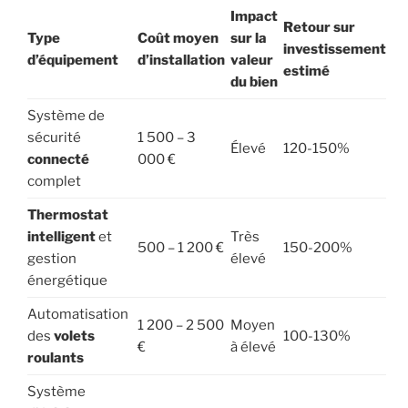
Impact
Retour sur
Type
Coût moyen
sur la
investissement
d’équipement
d’installation
valeur
estimé
du bien
Système de
sécurité
1 500 – 3
Élevé
120-150%
connecté
000 €
complet
Thermostat
intelligent
et
Très
500 – 1 200 €
150-200%
gestion
élevé
énergétique
Automatisation
1 200 – 2 500
Moyen
des
volets
100-130%
€
à élevé
roulants
Système