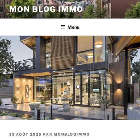
Aller
MON BLOG IMMO
au
contenu
principal
Menu
PUBLIÉ
13 AOÛT 2025
PAR
MONBLOGIMMO
LE