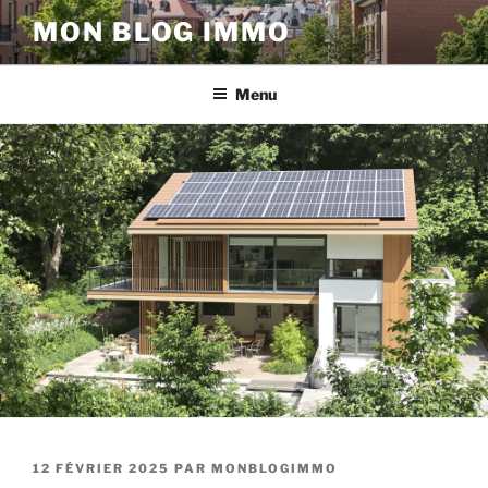
Aller
MON BLOG IMMO
au
contenu
principal
Menu
PUBLIÉ
12 FÉVRIER 2025
PAR
MONBLOGIMMO
LE