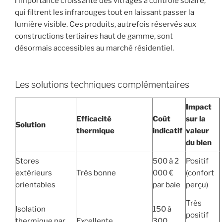
l’importance croissante des vitrages à contrôle solaire,
qui filtrent les infrarouges tout en laissant passer la
lumière visible. Ces produits, autrefois réservés aux
constructions tertiaires haut de gamme, sont
désormais accessibles au marché résidentiel.
Les solutions techniques complémentaires
Impact
Efficacité
Coût
sur la
Solution
thermique
indicatif
valeur
du bien
Stores
500 à 2
Positif
extérieurs
Très bonne
000 €
(confort
orientables
par baie
perçu)
Très
Isolation
150 à
positif
thermique par
Excellente
300