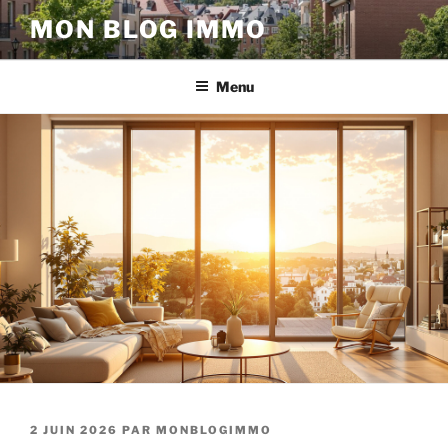
Aller
MON BLOG IMMO
au
contenu
principal
Menu
PUBLIÉ
2 JUIN 2026
PAR
MONBLOGIMMO
LE