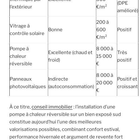
(DPE
l’extérieur
€/m²
amélioré)
200 à
Vitrage à
Bonne
600
Positif
contrôle solaire
€/m²
Pompe à
8 000 à
Excellente (chaud et
Très
chaleur
15 000
froid)
positif
réversible
€
8 000 à
Panneaux
Indirecte
Positif et
20 000
photovoltaïques
(autoconsommation)
croissant
€
À ce titre,
conseil immobilier
: l’installation d’une
pompe à chaleur réversible sur un bien exposé sud
constitue aujourd’hui l’une des meilleures
valorisations possibles, combinant confort estival,
performance hivernale et argument de revente fort