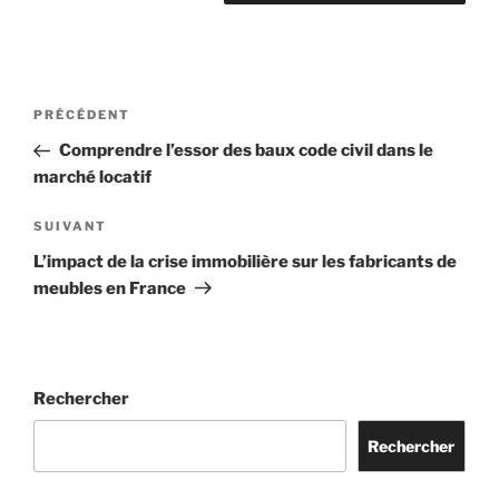
Navigation
Article
PRÉCÉDENT
de
précédent
Comprendre l’essor des baux code civil dans le
l’article
marché locatif
Article
SUIVANT
suivant
L’impact de la crise immobilière sur les fabricants de
meubles en France
Rechercher
Rechercher