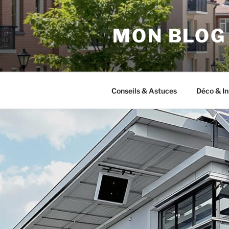
Aller
au
MON BLOG
contenu
principal
Conseils & Astuces
Déco & In