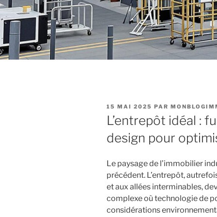
PUBLIÉ
15 MAI 2025
PAR
MONBLOGIM
LE
L’entrepôt idéal : 
design pour optimis
Le paysage de l’immobilier in
précédent. L’entrepôt, autrefoi
et aux allées interminables, d
complexe où technologie de poi
considérations environnement