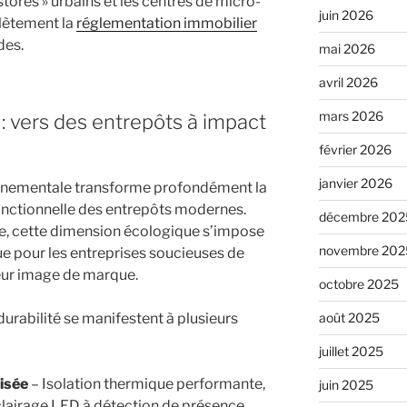
tores » urbains et les centres de micro-
juin 2026
plètement la
réglementation immobilier
des.
mai 2026
avril 2026
mars 2026
 : vers des entrepôts à impact
février 2026
janvier 2026
onnementale transforme profondément la
onctionnelle des entrepôts modernes.
décembre 202
ce, cette dimension écologique s’impose
novembre 202
e pour les entreprises soucieuses de
eur image de marque.
octobre 2025
août 2025
urabilité se manifestent à plusieurs
juillet 2025
isée
– Isolation thermique performante,
juin 2025
clairage LED à détection de présence