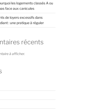
rquoi les logements classés A ou
pas face aux canicules
s de loyers excessifs dans
diant : une pratique à réguler
aires récents
ire à afficher.
s