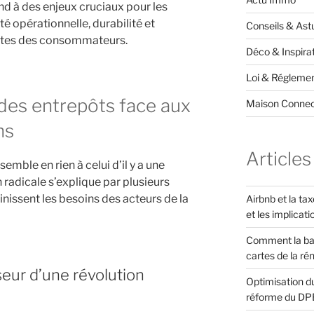
d à des enjeux cruciaux pour les
té opérationnelle, durabilité et
Conseils & Ast
entes des consommateurs.
Déco & Inspira
Loi & Réglemen
des entrepôts face aux
Maison Conne
ns
Articles
emble en rien à celui d’il y a une
radicale s’explique par plusieurs
nissent les besoins des acteurs de la
Airbnb et la ta
et les implicati
Comment la ba
cartes de la ré
eur d’une révolution
Optimisation du
réforme du DP