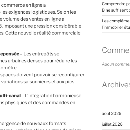
Comprendre pou
u commerce en ligne a
B ne suffisent 
es exigences logistiques. Selon les
le volume des ventes en ligne a
Les complément
 imposant une pression considérable
l’immobilier étu
tes. Cette nouvelle réalité commerciale
Comment
 repensée
– Les entrepôts se
es urbaines denses pour réduire les
Aucun commenta
ilomètre
espaces doivent pouvoir se reconfigurer
variations saisonnières et aux pics
Archive
ulti-canal
– L’intégration harmonieuse
ins physiques et des commandes en
août 2026
émergence de nouveaux formats
juillet 2026