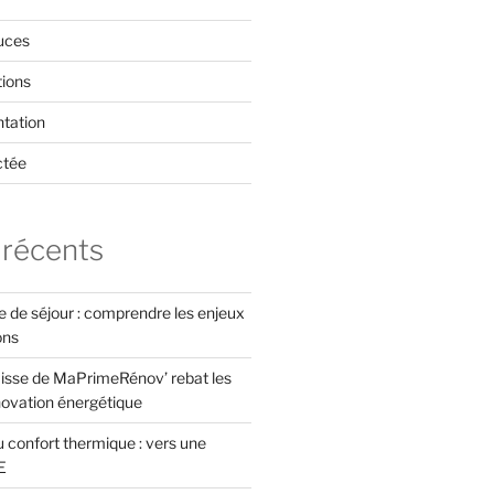
uces
tions
tation
ctée
 récents
xe de séjour : comprendre les enjeux
ons
isse de MaPrimeRénov’ rebat les
novation énergétique
 confort thermique : vers une
E