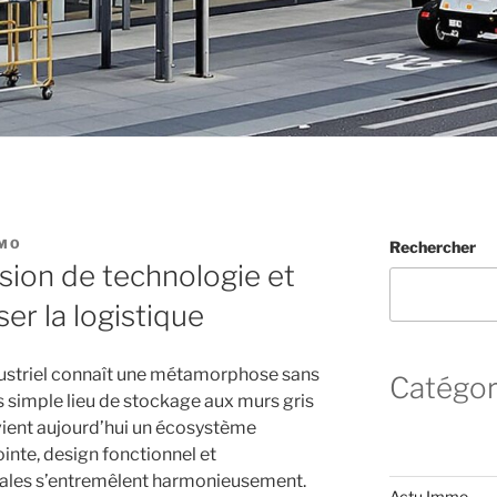
MO
Rechercher
fusion de technologie et
er la logistique
dustriel connaît une métamorphose sans
Catégor
s simple lieu de stockage aux murs gris
evient aujourd’hui un écosystème
nte, design fonctionnel et
ales s’entremêlent harmonieusement.
Actu Immo