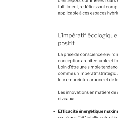
d’entrepôts, comme les « dark s
fulfillment, redéfinissant com
applicable à ces espaces hybri
L’impératif écologique
positif
La prise de conscience envir
conception architecturale et f
Loin d’être une simple tendan
comme un impératif stratégiqu
leur empreinte carbone et de l
Les innovations en matière de d
niveaux:
Efficacité énergétique maxim
systèmes CVC intelligents et é