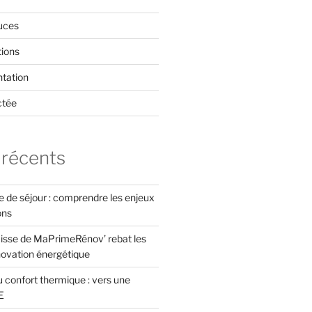
uces
tions
tation
ctée
 récents
xe de séjour : comprendre les enjeux
ons
isse de MaPrimeRénov’ rebat les
novation énergétique
 confort thermique : vers une
E