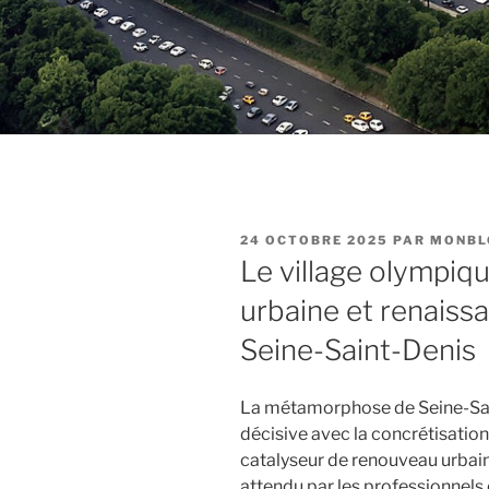
PUBLIÉ
24 OCTOBRE 2025
PAR
MONBL
LE
Le village olympiqu
urbaine et renaiss
Seine-Saint-Denis
La métamorphose de Seine-Sain
décisive avec la concrétisation
catalyseur de renouveau urbain
attendu par les professionnels d