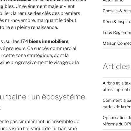
angibles. Un événement majeur vient
Conseils & Ast
lier : la remise des clés des premiers
dès mi-novembre, marquant le début
Déco & Inspira
toire en pleine renaissance.
Loi & Réglemen
 : sur les 174
biens immobiliers
Maison Conne
uvé preneurs. Ce succès commercial
our cette zone stratégique, dont la
sine progressivement le visage de la
Articles
Airbnb et la ta
et les implicati
rbaine : un écosystème
Comment la ba
t
cartes de la ré
Optimisation du
sente pas simplement un ensemble de
réforme du DP
 une vision holistique de l’urbanisme