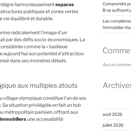
Comprendre pou
 intègre harmonieusement
espaces
B ne suffisent 
rastructures publiques et zones vertes
vie équilibré et durable.
Les complément
l’immobilier étu
orme radicalement l’image d’un
qué par des défis socio-économiques. La
considérée comme la « banlieue
Comment
rme aujourd’hui son potentiel d’attraction
nsé dans ses moindres détails.
Aucun commenta
Archive
égique aux multiples atouts
 village olympique constitue l’un de ses
Sa situation privilégiée en fait un hub
u métropolitain parisien, offrant aux
août 2026
 immobiliers
une accessibilité
juillet 2026