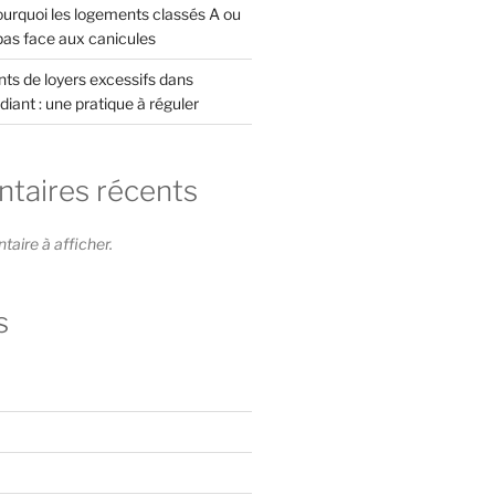
rquoi les logements classés A ou
pas face aux canicules
s de loyers excessifs dans
diant : une pratique à réguler
aires récents
ire à afficher.
s