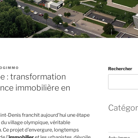
OGIMMO
Rechercher
e : transformation
ance immobilière en
Catégor
t-Denis franchit aujourd’hui une étape
 du village olympique, véritable
. Ce projet d’envergure, longtemps
e l’
immobilier
et les urbanistes, dévoile
Actu Immo