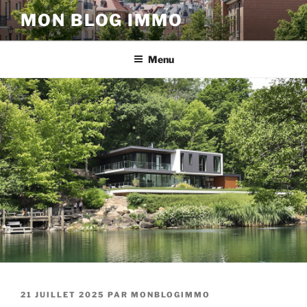
Aller
MON BLOG IMMO
au
contenu
principal
Menu
PUBLIÉ
21 JUILLET 2025
PAR
MONBLOGIMMO
LE