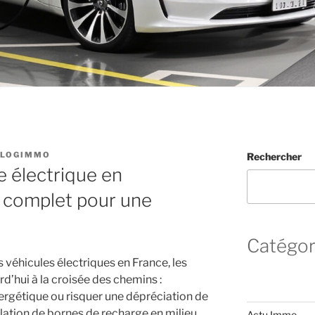
LOGIMMO
Rechercher
 électrique en
e complet pour une
Catégor
s véhicules électriques en France, les
d’hui à la croisée des chemins :
nergétique ou risquer une dépréciation de
allation de bornes de recharge en milieu
Actu Immo