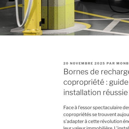
PUBLIÉ
20 NOVEMBRE 2025
PAR
MONB
LE
Bornes de recharge
copropriété : guid
installation réussie
Face à l’essor spectaculaire de
copropriétés se trouvent aujour
s’adapter à cette révolution é
leur valeur immobilière. L’inst