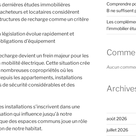
Comprendre pou
s dernières études immobilières
B ne suffisent 
 acheteurs et locataires considèrent
structures de recharge comme un critère
Les complément
l’immobilier étu
a législation évolue rapidement et
bligations d’équipement
Comment
echarge devient un frein majeur pour les
 mobilité électrique. Cette situation crée
Aucun commenta
e nombreuses copropriétés où les
depuis les appartements, installations
 de sécurité considérables et des
Archive
s installations s’inscrivent dans une
tion qui influence jusqu’à notre
août 2026
étique des espaces communs joue un rôle
n de notre habitat.
juillet 2026