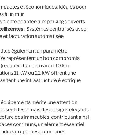
mpactes et économiques, idéales pour
es à un mur
yvalente adaptée aux parkings ouverts
telligentes
: Systèmes centralisés avec
e et facturation automatisée
titue également un paramètre
4 kW représentent un bon compromis
 (récupération d’environ 40 km
lutions 11 kW ou 22 kW offrent une
essitent une infrastructure électrique
s équipements mérite une attention
roposent désormais des designs élégants
tecture des immeubles, contribuant ainsi
espaces communs, un élément essentiel
endue aux parties communes.