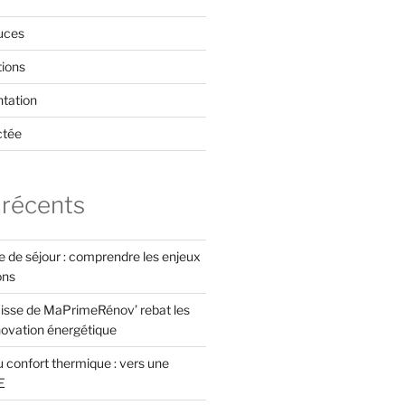
uces
tions
tation
ctée
 récents
xe de séjour : comprendre les enjeux
ons
isse de MaPrimeRénov’ rebat les
novation énergétique
 confort thermique : vers une
E