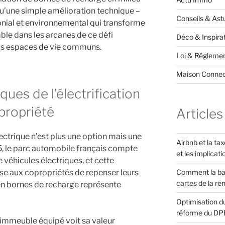
qu’une simple amélioration technique –
Conseils & Ast
monial et environnemental qui transforme
le dans les arcanes de ce défi
Déco & Inspira
os espaces de vie communs.
Loi & Réglemen
Maison Conne
ques de l’électrification
propriété
Articles
lectrique n’est plus une option mais une
Airbnb et la ta
5, le parc automobile français compte
et les implicati
 véhicules électriques, et cette
Comment la ba
se aux copropriétés de repenser leurs
cartes de la ré
en bornes de recharge représente
Optimisation du
réforme du DP
 immeuble équipé voit sa valeur