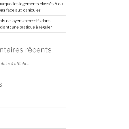
rquoi les logements classés A ou
pas face aux canicules
s de loyers excessifs dans
diant : une pratique à réguler
aires récents
ire à afficher.
s