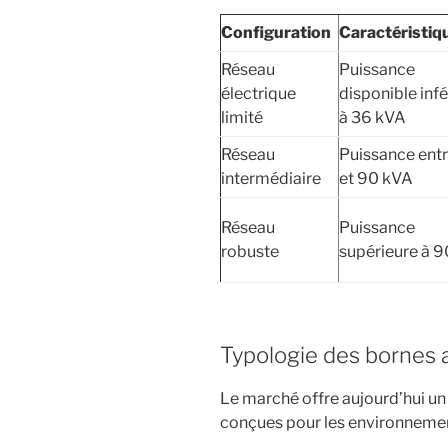
Configuration
Caractéristiq
Réseau
Puissance
électrique
disponible infé
limité
à 36 kVA
Réseau
Puissance ent
intermédiaire
et 90 kVA
Réseau
Puissance
robuste
supérieure à 
Typologie des bornes 
Le marché offre aujourd’hui un
conçues pour les environnement